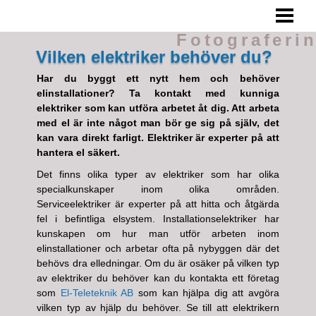
FOTOGRAFERING
Fotograferi
TIPS
Vilken elektriker behöver du?
TA BRA BILDER
Har du byggt ett nytt hem och behöver
elinstallationer? Ta kontakt med kunniga
UNDVIK DÅLIGA BILDER
elektriker som kan utföra arbetet åt dig. Att arbeta
med el är inte något man bör ge sig på själv, det
BLOGG
kan vara direkt farligt. Elektriker är experter på att
hantera el säkert.
Det finns olika typer av elektriker som har olika
specialkunskaper inom olika områden.
Serviceelektriker är experter på att hitta och åtgärda
fel i befintliga elsystem. Installationselektriker har
kunskapen om hur man utför arbeten inom
elinstallationer och arbetar ofta på nybyggen där det
behövs dra elledningar. Om du är osäker på vilken typ
av elektriker du behöver kan du kontakta ett företag
som
El-Teleteknik AB
som kan hjälpa dig att avgöra
vilken typ av hjälp du behöver. Se till att elektrikern