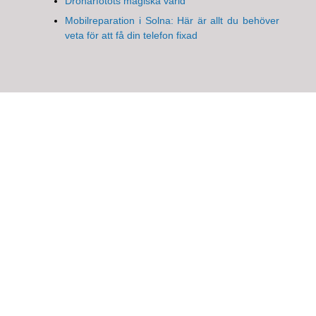
Drönarfotots magiska värld
Mobilreparation i Solna: Här är allt du behöver
veta för att få din telefon fixad