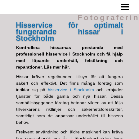
FOTOGRAFERING
Fotograferi
TIPS
Hisservice för optimalt
fungerande hissar i
TA BRA BILDER
Stockholm
UNDVIK DÅLIGA BILDER
Kontrollera hissarnas prestanda med
professionell hisservice i Stockholm och få hjälp
BLOGG
med löpande underhåll, felsökning och
reparationer. Läs mer här.
Hissar kräver regelbunden tillsyn för att fungera
säkert och effektivt. Det finns många företag som
inriktar sig på
hisservice i Stockholm
och erbjuder
tjänster för både gamla och nya hissar. Dessa
samhällsbyggande företag betonar vikten av att följa
tillverkarens riktlinjer och säkerhetsföreskrifter,
samtidigt som de anpassar underhållet till hissens
behov.
Frekvent användning och äldre maskineri kan kräva
fler servicebesök per år. I Stockholmstrakten finns