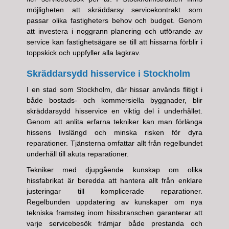
möjligheten att skräddarsy servicekontrakt som
passar olika fastigheters behov och budget. Genom
att investera i noggrann planering och utförande av
service kan fastighetsägare se till att hissarna förblir i
toppskick och uppfyller alla lagkrav.
Skräddarsydd hisservice i Stockholm
I en stad som Stockholm, där hissar används flitigt i
både bostads- och kommersiella byggnader, blir
skräddarsydd hisservice en viktig del i underhållet.
Genom att anlita erfarna tekniker kan man förlänga
hissens livslängd och minska risken för dyra
reparationer. Tjänsterna omfattar allt från regelbundet
underhåll till akuta reparationer.
Tekniker med djupgående kunskap om olika
hissfabrikat är beredda att hantera allt från enklare
justeringar till komplicerade reparationer.
Regelbunden uppdatering av kunskaper om nya
tekniska framsteg inom hissbranschen garanterar att
varje servicebesök främjar både prestanda och