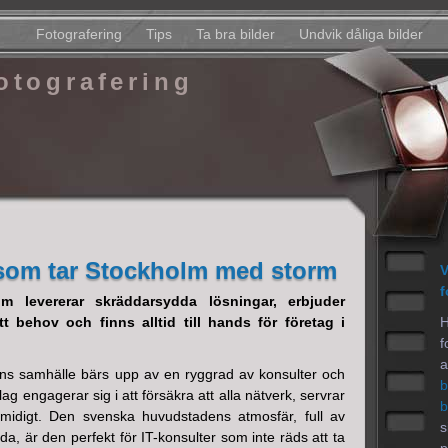
Fotografering
Tips
Ta bra bilder
Undvik dåliga bilder
otografering
 som tar Stockholm med storm
V
f
lm levererar skräddarsydda lösningar, erbjuder
t behov och finns alltid till hands för företag i
H
f
a
s samhälle bärs upp av en ryggrad av konsulter och
b
ag engagerar sig i att försäkra att alla nätverk, servrar
b
midigt. Den svenska huvudstadens atmosfär, full av
s
a, är den perfekt för IT-konsulter som inte räds att ta