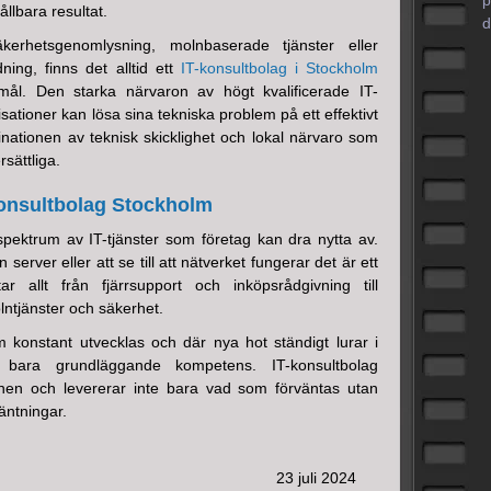
p
llbara resultat.
d
rhetsgenomlysning, molnbaserade tjänster eller
ning, finns det alltid ett
IT-konsultbolag i Stockholm
l. Den starka närvaron av högt kvalificerade IT-
isationer kan lösa sina tekniska problem på ett effektivt
inationen av teknisk skicklighet och lokal närvaro som
sättliga.
onsultbolag Stockholm
 spektrum av IT-tjänster som företag kan dra nytta av.
n server eller att se till att nätverket fungerar det är ett
r allt från fjärrsupport och inköpsrådgivning till
ntjänster och säkerhet.
konstant utvecklas och där nya hot ständigt lurar i
bara grundläggande kompetens. IT-konsultbolag
innen och levererar inte bara vad som förväntas utan
äntningar.
23 juli 2024