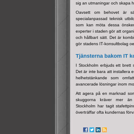
sig an utmaningar och skapa hå
Oavsett om behovet är säke
specialanpassad teknisk utbild
som kan möta dessa önskemå
experter i staden gör att organ
och hållbart sätt. Det är komb
gör stadens IT-konsultbolag oer
Tjänsterna bakom IT k
I Stockholm erbjuds ett brett
Det är inte bara att installera e
helhetstänkande som omfatta
avancerade lösningar inom mol
Att agera på en marknad som 
skuggorna kräver mer än 
Stockholm har tagit stafettp
överträffar ofta kundernas förv