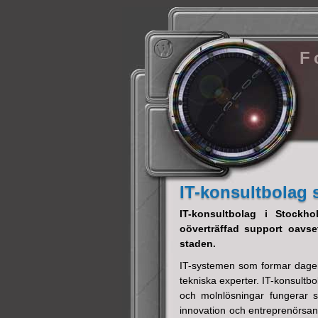
F
IT-konsultbolag
IT-konsultbolag i Stockho
oöverträffad support oavset
staden.
IT-systemen som formar dagen
tekniska experter. IT-konsultbol
och molnlösningar fungerar s
innovation och entreprenörsand