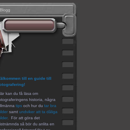
Blogg
älkommen till en guide till
otografering!
är kan du få läsa om
otograferingens historia, några
llmänna
tips
och hur du
tar bra
ilder
samt
undviker att ta dåliga
ilder
. För att göra det
istnämnda så bör du anlita en