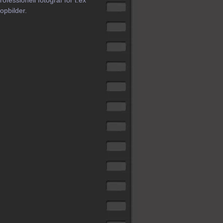
rofessionell fotograf för t.ex
opbilder.