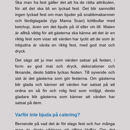
Ska man ha fest gäller det att ha de rätta attributen,
för att det ska bli en lyckad fest. Det blir sannolikt
ingen lyckad fest om man bjuder på snabbmakaroner
och färdiglagade (typ Mama Scan) köttbullar med
ketchup, även om det bjuds på öl eller vin till. Maten
är alltså viktig för att gästerna ska känna att det är en
riktig fest som visar att värden har tyckt att de som är
inbjudna är värda en riktig fest, med god mat och
dryck.
Det sägs att ju mer som värden satsar på festen, i
form av god mat och dryck, dekorationer och
liknande, desto bättre lyckas festen. Till syvende och
sist är det gästerna som gör festerna. Om gästerna
blir glada och känner att värden har satsat på att
ordna en så fin och rolig fest som möljigt, desto
gladare blir gästerna som känner att värden har
satsat på dem.
Varför inte bjuda på catering?
Beroende på vad det är för slags fest och hur många
man är, desto viktigare att allting klaffar. Om det