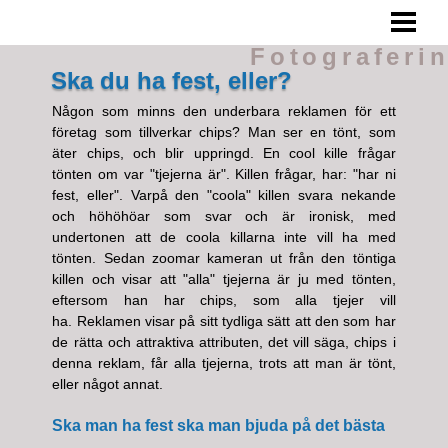
FOTOGRAFERING
Fotograferi
TIPS
Ska du ha fest, eller?
TA BRA BILDER
Någon som minns den underbara reklamen för ett
företag som tillverkar chips? Man ser en tönt, som
UNDVIK DÅLIGA BILDER
äter chips, och blir uppringd. En cool kille frågar
tönten om var "tjejerna är". Killen frågar, har: "har ni
BLOGG
fest, eller". Varpå den "coola" killen svara nekande
och höhöhöar som svar och är ironisk, med
undertonen att de coola killarna inte vill ha med
tönten. Sedan zoomar kameran ut från den töntiga
killen och visar att "alla" tjejerna är ju med tönten,
eftersom han har chips, som alla tjejer vill
ha. Reklamen visar på sitt tydliga sätt att den som har
de rätta och attraktiva attributen, det vill säga, chips i
denna reklam, får alla tjejerna, trots att man är tönt,
eller något annat.
Ska man ha fest ska man bjuda på det bästa