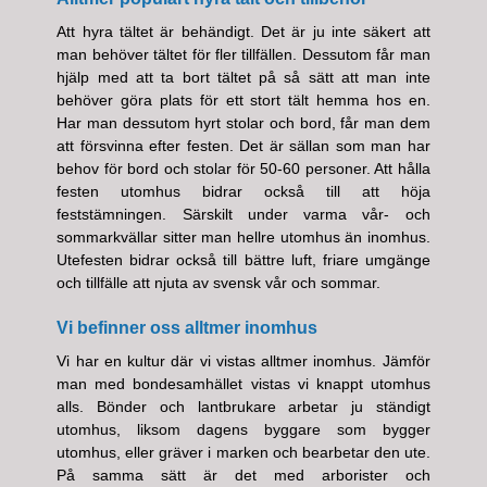
Att hyra tältet är behändigt. Det är ju inte säkert att
man behöver tältet för fler tillfällen. Dessutom får man
hjälp med att ta bort tältet på så sätt att man inte
behöver göra plats för ett stort tält hemma hos en.
Har man dessutom hyrt stolar och bord, får man dem
att försvinna efter festen. Det är sällan som man har
behov för bord och stolar för 50-60 personer. Att hålla
festen utomhus bidrar också till att höja
feststämningen. Särskilt under varma vår- och
sommarkvällar sitter man hellre utomhus än inomhus.
Utefesten bidrar också till bättre luft, friare umgänge
och tillfälle att njuta av svensk vår och sommar.
Vi befinner oss alltmer inomhus
Vi har en kultur där vi vistas alltmer inomhus. Jämför
man med bondesamhället vistas vi knappt utomhus
alls. Bönder och lantbrukare arbetar ju ständigt
utomhus, liksom dagens byggare som bygger
utomhus, eller gräver i marken och bearbetar den ute.
På samma sätt är det med arborister och