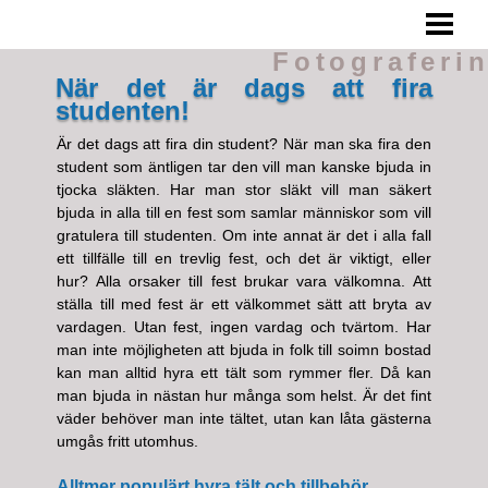
FOTOGRAFERING
Fotograferi
TIPS
När det är dags att fira
studenten!
TA BRA BILDER
Är det dags att fira din student? När man ska fira den
UNDVIK DÅLIGA BILDER
student som äntligen tar den vill man kanske bjuda in
tjocka släkten. Har man stor släkt vill man säkert
BLOGG
bjuda in alla till en fest som samlar människor som vill
gratulera till studenten. Om inte annat är det i alla fall
ett tillfälle till en trevlig fest, och det är viktigt, eller
hur? Alla orsaker till fest brukar vara välkomna. Att
ställa till med fest är ett välkommet sätt att bryta av
vardagen. Utan fest, ingen vardag och tvärtom. Har
man inte möjligheten att bjuda in folk till soimn bostad
kan man alltid hyra ett tält som rymmer fler. Då kan
man bjuda in nästan hur många som helst. Är det fint
väder behöver man inte tältet, utan kan låta gästerna
umgås fritt utomhus.
Alltmer populärt hyra tält och tillbehör